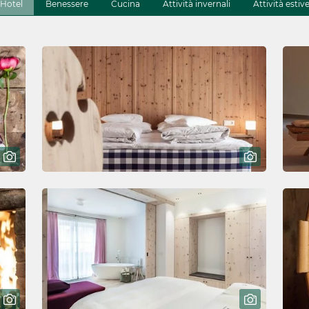
Hotel
Benessere
Cucina
Attività invernali
Attività estiv