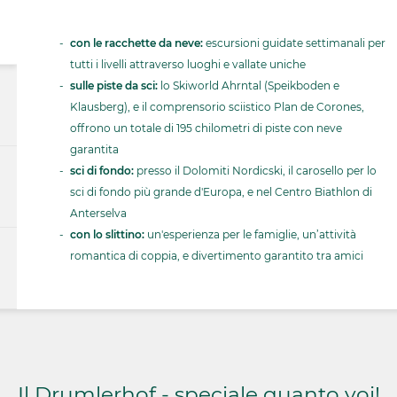
con le racchette da neve:
escursioni guidate settimanali per
tutti i livelli attraverso luoghi e vallate uniche
sulle piste da sci:
lo Skiworld Ahrntal (Speikboden e
Klausberg), e il comprensorio sciistico Plan de Corones,
offrono un totale di 195 chilometri di piste con neve
garantita
sci di fondo:
presso il Dolomiti Nordicski, il carosello per lo
sci di fondo più grande d'Europa, e nel Centro Biathlon di
Anterselva
con lo slittino:
un'esperienza per le famiglie, un’attività
romantica di coppia, e divertimento garantito tra amici
Il Drumlerhof - speciale quanto voi!