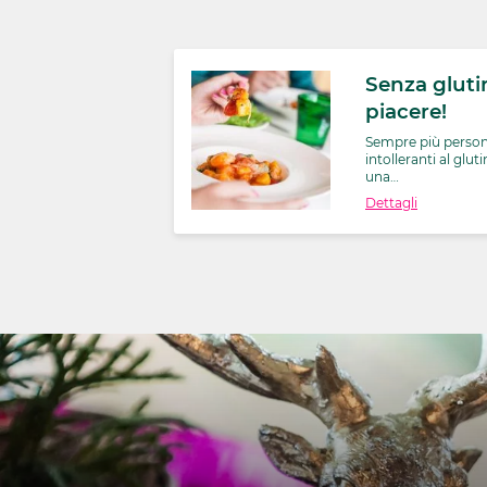
Senza gluti
piacere!
Sempre più person
intolleranti al glut
una…
Dettagli