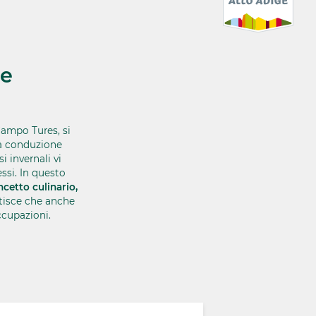
ne
 Campo Tures, si
a conduzione
i invernali vi
ssi. In questo
cetto culinario,
ntisce che anche
ccupazioni.