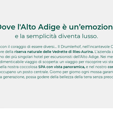
ove l'Alto Adige è un’emozio
e la semplicità diventa lusso.
con il coraggio di essere diversi... Il Drumlerhof, nell'incantevole
ore della
riserva naturale delle Vedrette di Ries-Aurina.
L'azienda 
no dei più singolari hotel per escursionisti dell'Alto Adige. Nei mes
dimenticabile viaggio di scoperta: un viaggio per riscoprire voi ste
nella nostra coccolosa
SPA con vista panoramica,
e nel nostro
con
a occupano un posto centrale. Giorno per giorno ogni mossa gara
a generazione, possa godere della bellezza della terra senza preo