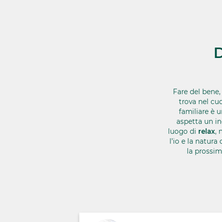
D
Fare del bene, 
trova nel cu
familiare è u
aspetta un in
luogo di
relax
, 
l’io e la natur
la prossim