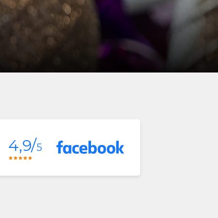
4,9/
5