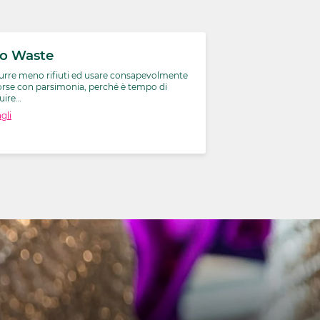
ro Waste
urre meno rifiuti ed usare consapevolmente
sorse con parsimonia, perché è tempo di
tuire…
gli