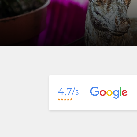
4,7/
5